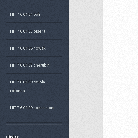
HIF 7 6 04 04 bali
HIF 7 6 04 05 pisent
HIF 7 6 04 06 nowak
HIF 7 6 04 07 cherubini
HIF 7 6 04 08 tavola
rotonda
HIF 7 6 04 09 conclusioni
Links