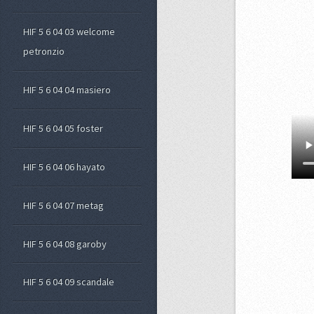
HIF 5 6 04 03 welcome
petronzio
HIF 5 6 04 04 masiero
HIF 5 6 04 05 foster
HIF 5 6 04 06 hayato
HIF 5 6 04 07 metag
HIF 5 6 04 08 garoby
HIF 5 6 04 09 scandale