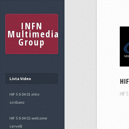
INFN
Multimedia
Group
Lista Video
HIF
HIF 5
HIF 5 6 04 01 intro
scribano
HIF 5 6 04 02 welcome
cervelli