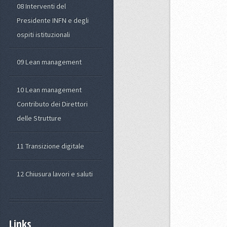
08 Interventi del
Presidente INFN e degli
ospiti istituzionali
09 Lean management
10 Lean management
Contributo dei Direttori
delle Strutture
11 Transizione digitale
12 Chiusura lavori e saluti
Links