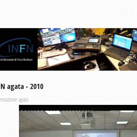
N agata - 2010
entazione agata