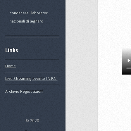
conoscere i laboratori
nazionali di legnaro
Links
Home
Live Streaming evento I.N.F.N.
Archivio Registrazioni
© 2020