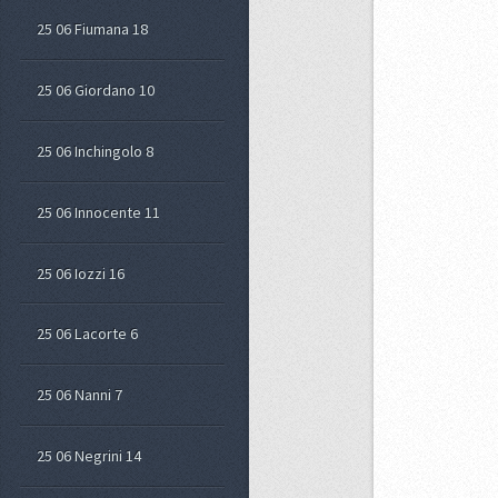
25 06 Fiumana 18
25 06 Giordano 10
25 06 Inchingolo 8
25 06 Innocente 11
25 06 Iozzi 16
25 06 Lacorte 6
25 06 Nanni 7
25 06 Negrini 14