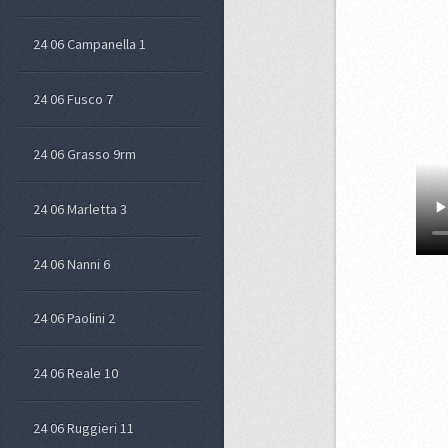
24 06 Campanella 1
24 06 Fusco 7
24 06 Grasso 9rm
24 06 Marletta 3
24 06 Nanni 6
24 06 Paolini 2
24 06 Reale 10
24 06 Ruggieri 11