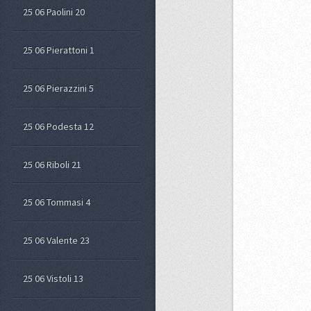
25 06 Paolini 20
25 06 Pierattoni 1
25 06 Pierazzini 5
25 06 Podesta 12
25 06 Riboli 21
25 06 Tommasi 4
25 06 Valente 23
25 06 Vistoli 13