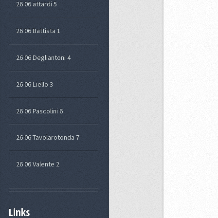
26 06 attardi 5
26 06 Battista 1
26 06 Degliantoni 4
26 06 Liello 3
26 06 Pascolini 6
26 06 Tavolarotonda 7
26 06 Valente 2
Links