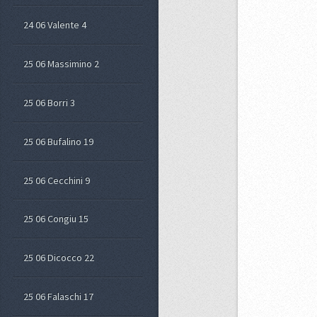
24 06 Valente 4
25 06 Massimino 2
25 06 Borri 3
25 06 Bufalino 19
25 06 Cecchini 9
25 06 Congiu 15
25 06 Dicocco 22
25 06 Falaschi 17