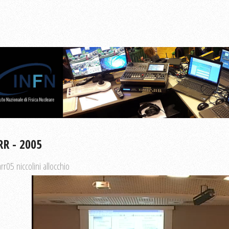
R - 2005
rr05 niccolini allocchio