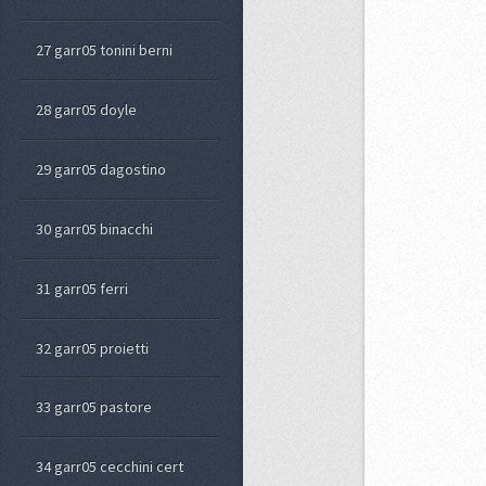
27 garr05 tonini berni
28 garr05 doyle
29 garr05 dagostino
30 garr05 binacchi
31 garr05 ferri
32 garr05 proietti
33 garr05 pastore
34 garr05 cecchini cert