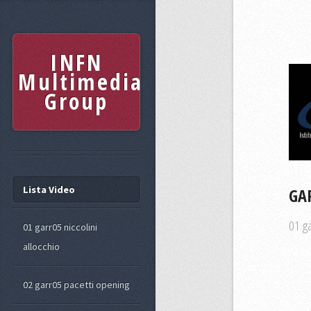
INFN
Multimedia
Group
Lista Video
GAR
01 ga
01 garr05 niccolini
allocchio
02 garr05 pacetti opening