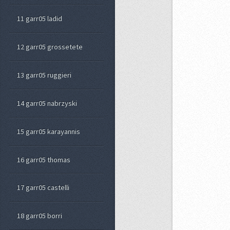
11 garr05 ladid
12 garr05 grossetete
13 garr05 ruggieri
14 garr05 nabrzyski
15 garr05 karayannis
16 garr05 thomas
17 garr05 castelli
18 garr05 borri