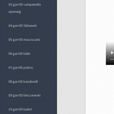
03 garr05 campanella
opening
04 garr05 fabianek
05 garr05 mazzucato
06 garr05 kalin
07 garr05 pobric
08 garr05 bandinelli
09 garr05 binczewski
10 garr05 balint