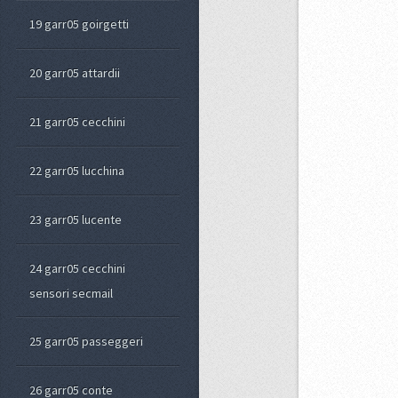
19 garr05 goirgetti
20 garr05 attardii
21 garr05 cecchini
22 garr05 lucchina
23 garr05 lucente
24 garr05 cecchini
sensori secmail
25 garr05 passeggeri
26 garr05 conte