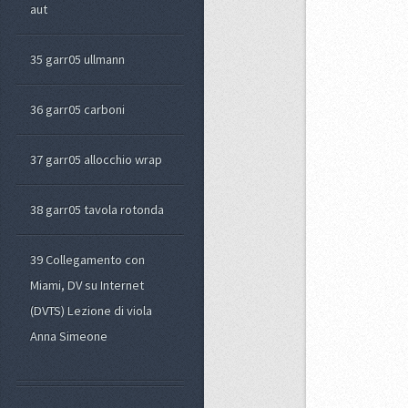
aut
35 garr05 ullmann
36 garr05 carboni
37 garr05 allocchio wrap
38 garr05 tavola rotonda
39 Collegamento con
Miami, DV su Internet
(DVTS) Lezione di viola
Anna Simeone