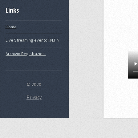
Links
Home
Live Streaming evento I.N.F.N.
Archivio Registrazioni
© 2020
Privacy