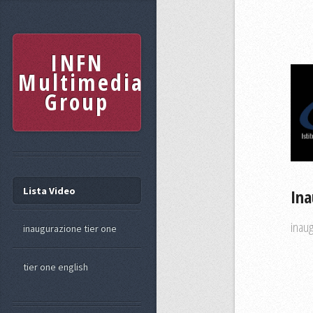
INFN
Multimedia
Group
Lista Video
Ina
inaug
inaugurazione tier one
tier one english