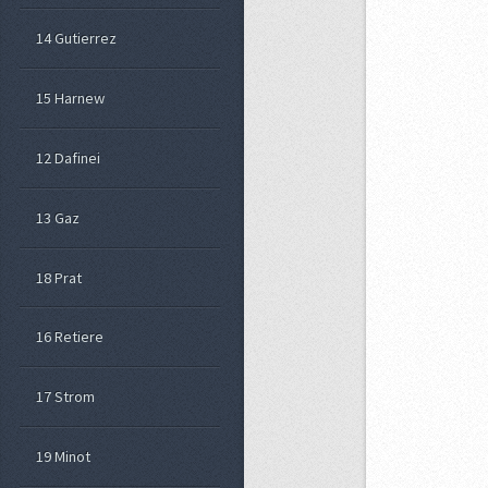
14 Gutierrez
15 Harnew
12 Dafinei
13 Gaz
18 Prat
16 Retiere
17 Strom
19 Minot