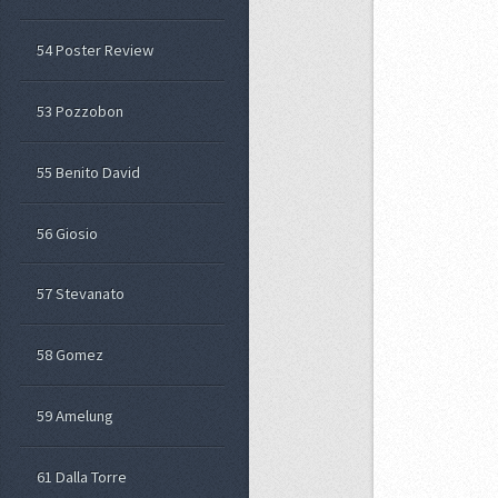
54 Poster Review
53 Pozzobon
55 Benito David
56 Giosio
57 Stevanato
58 Gomez
59 Amelung
61 Dalla Torre