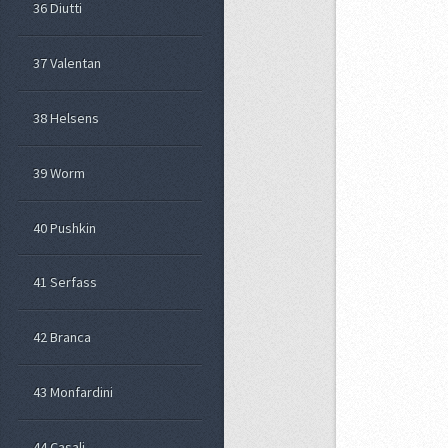
36 Diutti
37 Valentan
38 Helsens
39 Worm
40 Pushkin
41 Serfass
42 Branca
43 Monfardini
44 Casali