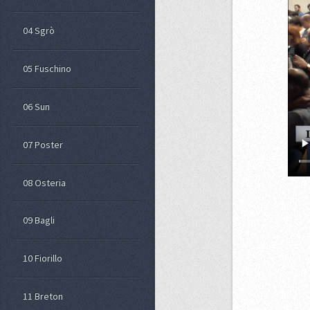
04 Sgrò
05 Fuschino
06 Sun
07 Poster
08 Osteria
09 Bagli
10 Fiorillo
11 Breton