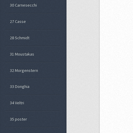
30 Carnesecchi
27 Casse
28 Schmidt
31 Moustakas
32 Morgenstern
33 Donghia
34 Veltri
35 poster