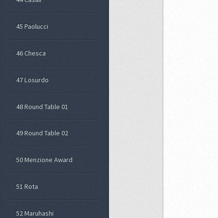
45 Paolucci
46 Chesca
47 Losurdo
48 Round Table 01
49 Round Table 02
50 Menzione Award
51 Rota
52 Maruhashi