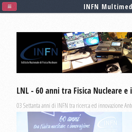
INFN Multimed
LNL - 60 anni tra Fisica Nucleare e
03 Settanta anni di INFN tra ricerca ed innovazione Ant