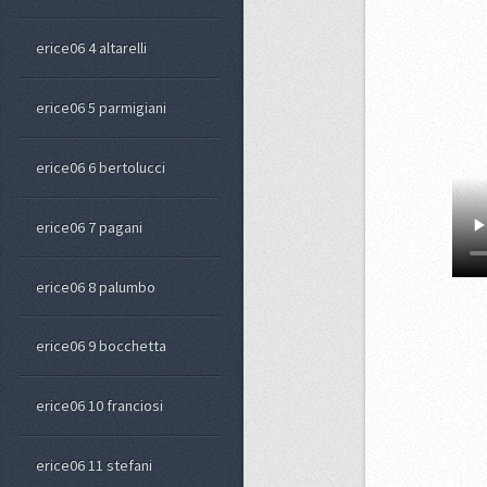
erice06 4 altarelli
erice06 5 parmigiani
erice06 6 bertolucci
erice06 7 pagani
erice06 8 palumbo
erice06 9 bocchetta
erice06 10 franciosi
erice06 11 stefani