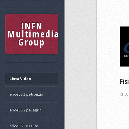
INFN
Multimedia
Group
Lista Video
Fis
erice
erice06 1 petronzio
erice06 2 pellegrini
erice06 3 rizzuto