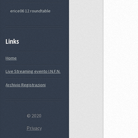
erice06 12 roundtable
Links
Home
Live Streaming evento I.N.F.N.
Archivio Registrazioni
© 2020
Privacy